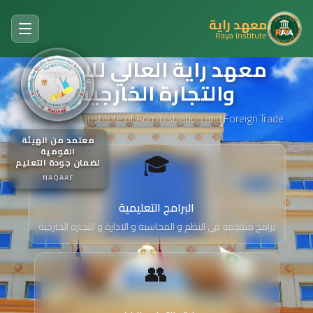
معهد راية
Raya Institute
معهد راية العالي للإدارة
والتجارة الخارجية
Raya Higher Institute of Administration and Foreign Trade
معتمد من الهيئة
القومية
🎓
لضمان جودة التعليم
NAQAAE
البرامج التعليمية
برامج متقدمة في النظم و المحاسبة و الادارة و التجارة الخارجية
👥